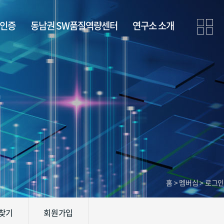
· 인증
동남권 SW품질역량센터
연구소 소개
홈 > 멤버십 > 로그인
 찾기
회원가입