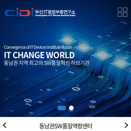
Convergence of IT Devices Institute Busan
IT CHANGE WORLD
동남권 지역 최고의 SW품질혁신 허브기관
동남권SW품질역량센터