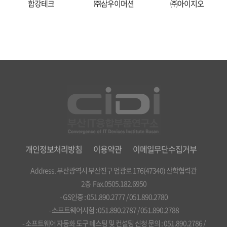
합강테크
㈜삼우이머션
㈜아이지오
개인정보처리방침
이용약관
이메일무단수집거부
Address. 부산광역시 부산진구 엄광로 176(47340) 산학협력관
2층 Fax.0505.182.6950
- GS인증 : 051.890.2777 / 051.890.2780
- 소프트웨어시험 : 051.890.2787 / 051.890.2788
- 소프트웨어 자동화 도구 테스팅 및 컨설팅 신청 문의 : 051.890.2786 /