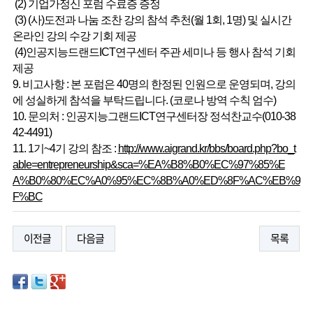
(2) 기업가정신 포럼 수료증 증정
(3) (사)도전과 나눔 조찬 강의 참석 추천(월 1회, 1명) 및 실시간
온라인 강의 수강 기회 제공
(4)인공지능드랜드ICT연구센터 주관 세미나 등 행사 참석 기회
제공
9. 비고사항 : 본 포럼은 40명의 한정된 인원으로 운영되며, 강의
에 성실하게 참석을 부탁드립니다. (코로나 방역 수칙 엄수)
10. 문의처 : 인공지능그랜드ICT연구센터장 정석찬교수(010-38
42-4491)
11. 1기~4기 강의 참조 :
http://www.aigrand.kr/bbs/board.php?bo_t
able=entrepreneurship&sca=%EA%B8%B0%EC%97%85%E
A%B0%80%EC%A0%95%EC%8B%A0%ED%8F%AC%EB%9
F%BC
이전글
다음글
목록