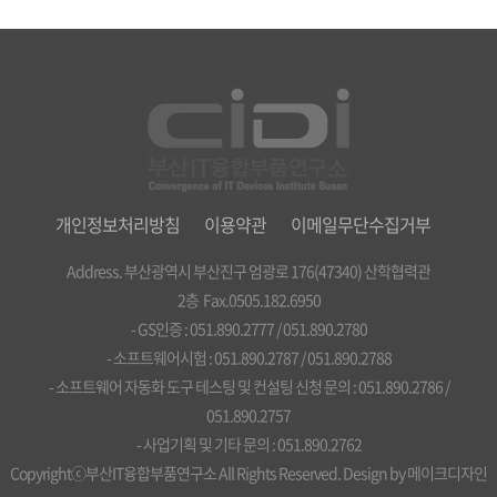
개인정보처리방침
이용약관
이메일무단수집거부
Address. 부산광역시 부산진구 엄광로 176(47340) 산학협력관
2층 Fax.0505.182.6950
- GS인증 : 051.890.2777 / 051.890.2780
- 소프트웨어시험 : 051.890.2787 / 051.890.2788
- 소프트웨어 자동화 도구 테스팅 및 컨설팅 신청 문의 : 051.890.2786 /
051.890.2757
- 사업기획 및 기타 문의 : 051.890.2762
Copyrightⓒ부산IT융합부품연구소 All Rights Reserved. Design by
메이크디자인