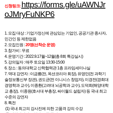
https://forms.gle/uAWNJr
신청링크:
oJMryFuNKP6
1. 모집 대상 : 기업가정신에 관심있는 기업인, 공공기관 종사자,
민간인 등 제한없음
2. 모집인원 :
20명(선착순 운영)
3. 참가비 : 무료
4. 운영기간 : 2022.9.17월~12월(총 8회 특강실시)
5. 강의일자 : 매주 토요일 13:30-15:00
6. 장소 : 동의대학교 산학협력관 1층 프라임세미나실
7. 역대 강연자 : 이금룡(전, 옥션코리아 회장), 유영민(전 과학기
술정보통신부 장관), 권도균(전 이니시스 창업자), 이경전(경희대
경영학과 교수), 이종환(고려대 뇌공학과 교수), 도덕희(해양대학
교 총장), 이종원(호서대 부총장, 싸이월드 설립자) 등 국내 최고
수준의 강연자
8. 특전
(1) 국내 최고의 강사진에 의한 고품격 강의 수강