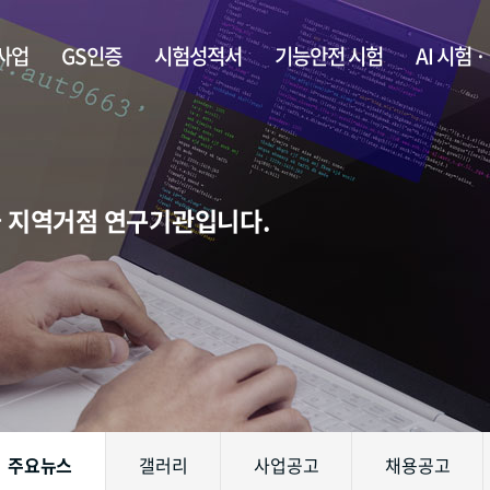
사업
GS인증
시험성적서
기능안전 시험
AI 시험 
술 지역거점 연구기관입니다.
주요뉴스
갤러리
사업공고
채용공고