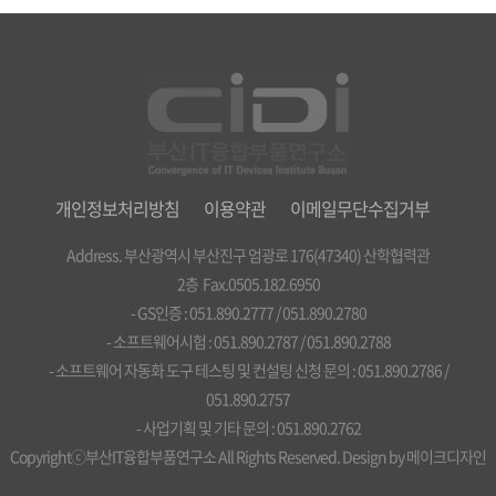
개인정보처리방침
이용약관
이메일무단수집거부
Address. 부산광역시 부산진구 엄광로 176(47340) 산학협력관
2층 Fax.0505.182.6950
- GS인증 : 051.890.2777 / 051.890.2780
- 소프트웨어시험 : 051.890.2787 / 051.890.2788
- 소프트웨어 자동화 도구 테스팅 및 컨설팅 신청 문의 : 051.890.2786 /
051.890.2757
- 사업기획 및 기타 문의 : 051.890.2762
Copyrightⓒ부산IT융합부품연구소 All Rights Reserved. Design by
메이크디자인