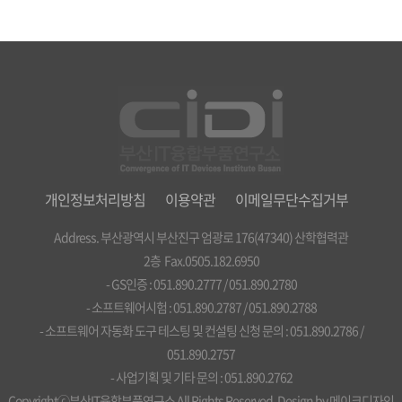
개인정보처리방침
이용약관
이메일무단수집거부
Address. 부산광역시 부산진구 엄광로 176(47340) 산학협력관
2층 Fax.0505.182.6950
- GS인증 : 051.890.2777 / 051.890.2780
- 소프트웨어시험 : 051.890.2787 / 051.890.2788
- 소프트웨어 자동화 도구 테스팅 및 컨설팅 신청 문의 : 051.890.2786 /
051.890.2757
- 사업기획 및 기타 문의 : 051.890.2762
Copyrightⓒ부산IT융합부품연구소 All Rights Reserved. Design by
메이크디자인